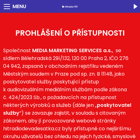
MENU
PROHLÁŠENÍ O PŘÍSTUPNOSTI
Společnost
MEDIA MARKETING SERVICES a.s.,
se
sídlem Bělehradská 29í/132, 120 00 Praha 2, IČO 276
04 942, zapsaná v obchodním rejstříku vedeném
Městským soudem v Praze pod sp. zn. B 11148, jako
poskytovatel služby poskytující přístup
k audiovizuálním mediálním službám podle zákona
č. 424/2023 Sb., o požadavcích na přístupnost
některých výrobků a služeb (dále jen „
poskytovatel
služby
“) se zavazuje zajistit, v souladu s citovaným
zákonem, aby jí provozované webové stránky
hitradiodevadesatka.cz
byly přístupné co nejširšímu
okruhu uživatelů bez ohledu na jejich fyzické, smyslové