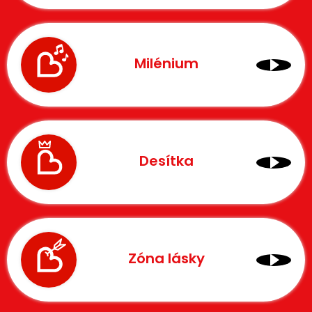
Milénium
Desítka
Zóna lásky