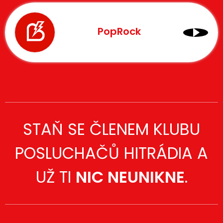
PopRock
STAŇ SE ČLENEM KLUBU
POSLUCHAČŮ HITRÁDIA A
UŽ TI
NIC NEUNIKNE
.